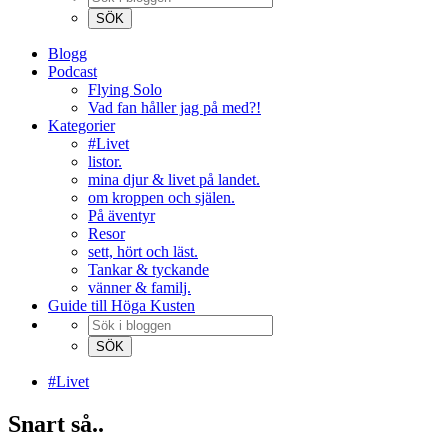
Blogg
Podcast
Flying Solo
Vad fan håller jag på med?!
Kategorier
#Livet
listor.
mina djur & livet på landet.
om kroppen och själen.
På äventyr
Resor
sett, hört och läst.
Tankar & tyckande
vänner & familj.
Guide till Höga Kusten
#Livet
Snart så..