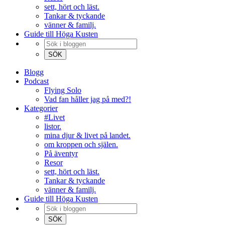
sett, hört och läst.
Tankar & tyckande
vänner & familj.
Guide till Höga Kusten
Blogg
Podcast
Flying Solo
Vad fan håller jag på med?!
Kategorier
#Livet
listor.
mina djur & livet på landet.
om kroppen och själen.
På äventyr
Resor
sett, hört och läst.
Tankar & tyckande
vänner & familj.
Guide till Höga Kusten