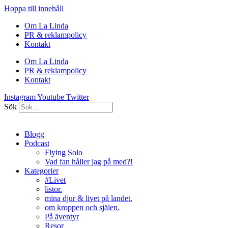
Hoppa till innehåll
Om La Linda
PR & reklampolicy
Kontakt
Om La Linda
PR & reklampolicy
Kontakt
Instagram
Youtube
Twitter
Sök
Blogg
Podcast
Flying Solo
Vad fan håller jag på med?!
Kategorier
#Livet
listor.
mina djur & livet på landet.
om kroppen och själen.
På äventyr
Resor