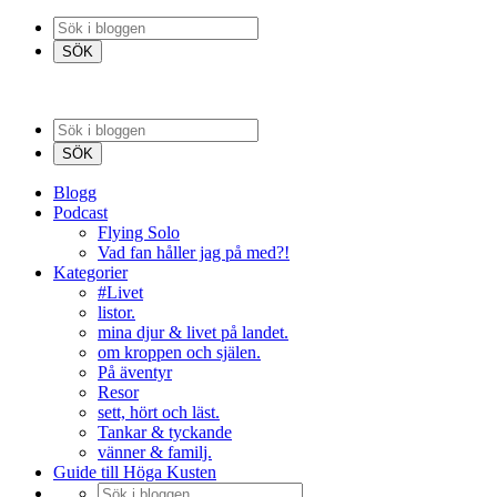
Blogg
Podcast
Flying Solo
Vad fan håller jag på med?!
Kategorier
#Livet
listor.
mina djur & livet på landet.
om kroppen och själen.
På äventyr
Resor
sett, hört och läst.
Tankar & tyckande
vänner & familj.
Guide till Höga Kusten