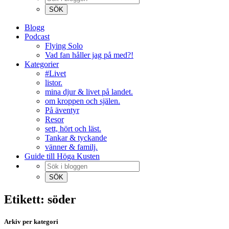
Blogg
Podcast
Flying Solo
Vad fan håller jag på med?!
Kategorier
#Livet
listor.
mina djur & livet på landet.
om kroppen och själen.
På äventyr
Resor
sett, hört och läst.
Tankar & tyckande
vänner & familj.
Guide till Höga Kusten
Etikett: söder
Arkiv per kategori