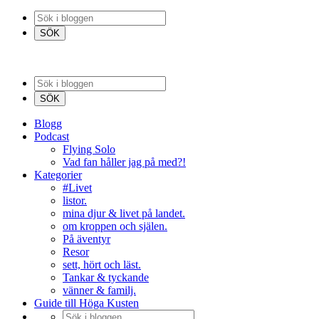
Blogg
Podcast
Flying Solo
Vad fan håller jag på med?!
Kategorier
#Livet
listor.
mina djur & livet på landet.
om kroppen och själen.
På äventyr
Resor
sett, hört och läst.
Tankar & tyckande
vänner & familj.
Guide till Höga Kusten