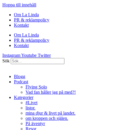
Hoppa till innehåll
Om La Linda
PR & reklampolicy
Kontakt
Om La Linda
PR & reklampolicy
Kontakt
Instagram
Youtube
Twitter
Sök
Blogg
Podcast
Flying Solo
Vad fan håller jag på med?!
Kategorier
#Livet
listor.
mina djur & livet på landet.
om kroppen och själen.
På äventyr
Resor