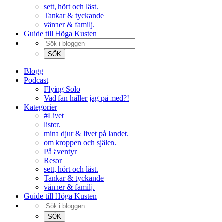
sett, hört och läst.
Tankar & tyckande
vänner & familj.
Guide till Höga Kusten
Blogg
Podcast
Flying Solo
Vad fan håller jag på med?!
Kategorier
#Livet
listor.
mina djur & livet på landet.
om kroppen och själen.
På äventyr
Resor
sett, hört och läst.
Tankar & tyckande
vänner & familj.
Guide till Höga Kusten