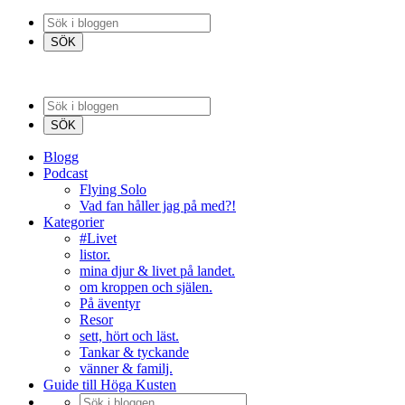
Blogg
Podcast
Flying Solo
Vad fan håller jag på med?!
Kategorier
#Livet
listor.
mina djur & livet på landet.
om kroppen och själen.
På äventyr
Resor
sett, hört och läst.
Tankar & tyckande
vänner & familj.
Guide till Höga Kusten