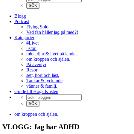
Blogg
Podcast
Flying Solo
Vad fan håller jag på med?!
Kategorier
#Livet
listor.
mina djur & livet på landet.
om kroppen och själen.
På äventyr
Resor
sett, hört och läst.
Tankar & tyckande
vänner & familj.
Guide till Höga Kusten
om kroppen och själen.
VLOGG: Jag har ADHD