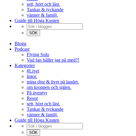
sett, hört och läst.
Tankar & tyckande
vänner & familj.
Guide till Höga Kusten
Blogg
Podcast
Flying Solo
Vad fan håller jag på med?!
Kategorier
#Livet
listor.
mina djur & livet på landet.
om kroppen och själen.
På äventyr
Resor
sett, hört och läst.
Tankar & tyckande
vänner & familj.
Guide till Höga Kusten