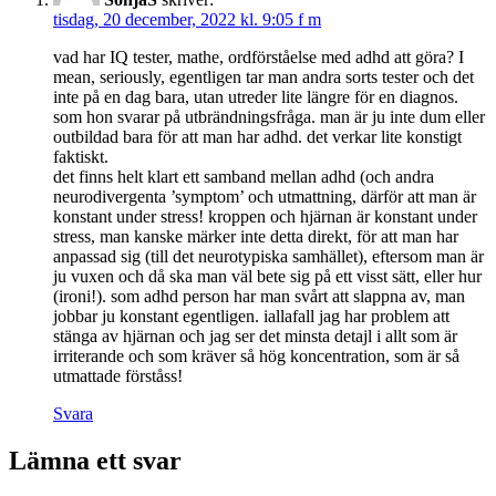
tisdag, 20 december, 2022 kl. 9:05 f m
vad har IQ tester, mathe, ordförståelse med adhd att göra? I
mean, seriously, egentligen tar man andra sorts tester och det
inte på en dag bara, utan utreder lite längre för en diagnos.
som hon svarar på utbrändningsfråga. man är ju inte dum eller
outbildad bara för att man har adhd. det verkar lite konstigt
faktiskt.
det finns helt klart ett samband mellan adhd (och andra
neurodivergenta ’symptom’ och utmattning, därför att man är
konstant under stress! kroppen och hjärnan är konstant under
stress, man kanske märker inte detta direkt, för att man har
anpassad sig (till det neurotypiska samhället), eftersom man är
ju vuxen och då ska man väl bete sig på ett visst sätt, eller hur
(ironi!). som adhd person har man svårt att slappna av, man
jobbar ju konstant egentligen. iallafall jag har problem att
stänga av hjärnan och jag ser det minsta detajl i allt som är
irriterande och som kräver så hög koncentration, som är så
utmattade förståss!
Svara
Lämna ett svar