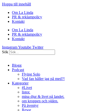
Hoppa till innehåll
Om La Linda
PR & reklampolicy
Kontakt
Om La Linda
PR & reklampolicy
Kontakt
Instagram
Youtube
Twitter
Sök
Blogg
Podcast
Flying Solo
Vad fan håller jag på med?!
Kategorier
#Livet
listor.
mina djur & livet på landet.
om kroppen och själen.
På äventyr
Resor