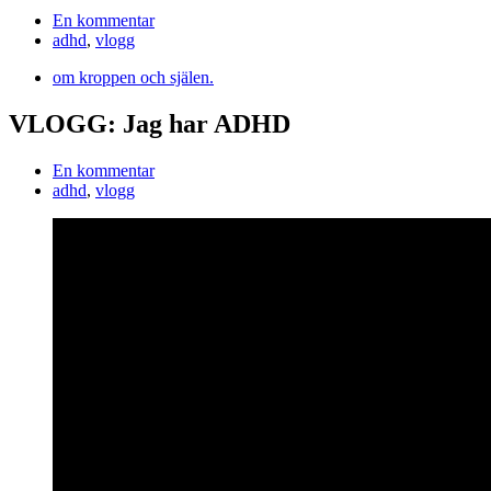
En kommentar
adhd
,
vlogg
om kroppen och själen.
VLOGG: Jag har ADHD
En kommentar
adhd
,
vlogg