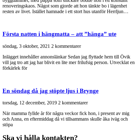
byggdammet, med pappa som snickare bodde hon i ett konstant
renoveringskaos. Något som gjorde att hon tänkte bo i lägenhet
resten av livet. Istället hamnade i ett stort hus utanför Herrljun…
Första natten i hängmatta – att ”hänga” ute
söndag, 3 oktober, 2021
2 kommentarer
Inlägget innehåller annonslänkar Sedan jag flyttade hem till Övik
vill jag tro att jag har blivit en lite mer frilufsig person. Utvecklat en
förkärlek för
En söndag då jag stöpte ljus i Brynge
torsdag, 12 december, 2019
2 kommentarer
När mamma fyllde år för några veckor fick hon, i present av mig
och Anna, en eftermiddag då vi tillsammans skulle åka iväg och
stöpa
Ska vi hålla kontakten?