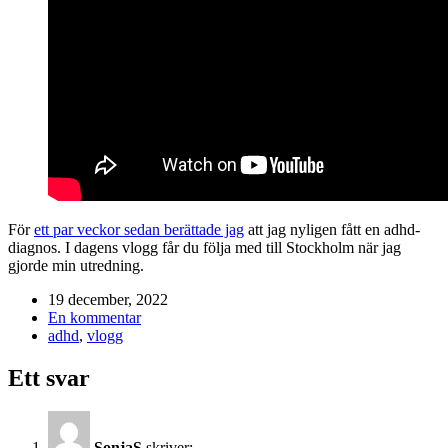
För
ett par veckor sedan berättade jag
att jag nyligen fått en adhd-
diagnos. I dagens vlogg får du följa med till Stockholm när jag
gjorde min utredning.
19 december, 2022
En kommentar
adhd
,
vlogg
Ett svar
SonjaS
skriver: