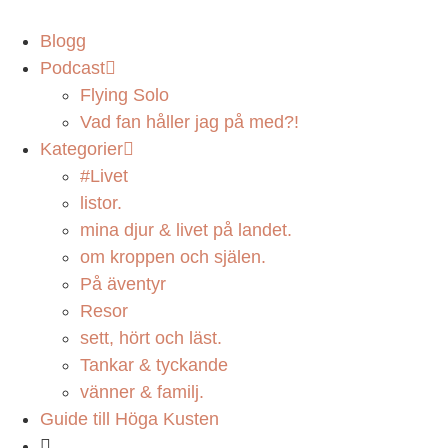
Blogg
Podcast
Flying Solo
Vad fan håller jag på med?!
Kategorier
#Livet
listor.
mina djur & livet på landet.
om kroppen och själen.
På äventyr
Resor
sett, hört och läst.
Tankar & tyckande
vänner & familj.
Guide till Höga Kusten