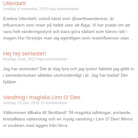
Utterdahl
onsdag, 6 november, 2019
Inga kommentarer
Evelina Utterdahl, också känd som @earthwanderess, är
influencern som reser på heltid utan att flyga. Vi har pratat om att
vara helt värderingsstyrd och bara göra sådant som känns rätt i
magen.Hur försörjer man sig egentligen som reseinfluencer utan…
Hej hej semester!
torsdag, 8 juli, 2021
Inga kommentarer
Jag har semester! Det är dag fyra och jag tycker faktiskt jag glidit in
i semesterlunken alldeles utomordentligt i år. Jag har badat! Det
hjälper
Vandring i magiska Linn O’ Dee
onsdag, 20 juni, 2018
10 kommentarer
Välkommen tillbaka till Skottland! Till magiska tallskogar, porlande,
kristallklara vattendrag och en mysig vandring i Linn O’ Dee! Minns
ni snubben med äggen från förra