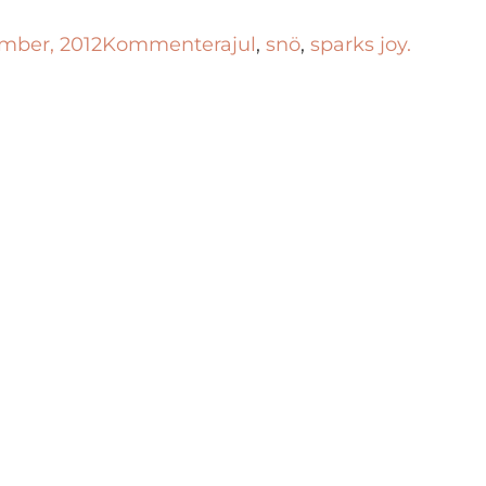
mber, 2012
Kommentera
jul
,
snö
,
sparks joy.