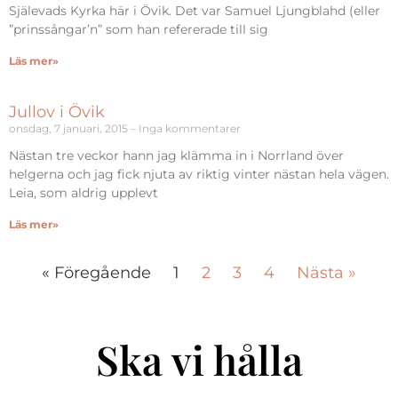
Själevads Kyrka här i Övik. Det var Samuel Ljungblahd (eller
”prinssångar’n” som han refererade till sig
Läs mer»
Jullov i Övik
onsdag, 7 januari, 2015
Inga kommentarer
Nästan tre veckor hann jag klämma in i Norrland över
helgerna och jag fick njuta av riktig vinter nästan hela vägen.
Leia, som aldrig upplevt
Läs mer»
« Föregående
1
2
3
4
Nästa »
Ska vi hålla