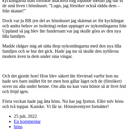
kycklingarna utan försökte attackera mig löpande medan jag bar in
de små liven i hönshuset. ”Lugn, jag försöker också rädda dem –
från skatan!”
Dock var ju BB (en del av hönshuset jag skärmat av för kycklingar
och andra behov av isolering) redan upptaget av nykomlingarna från
Uppland så jag blev lite fundersam var jag skulle göra av den nya
lilla familjen.
Madde rådgav mig att sätta ihop nykomlingarna med den nya lilla
familjen och se hur det gick. Hade jag tur så skulle den nyblivna
modern även ta dem under sina vingar.
Och det gjorde hon! Hon blev säkert lite förvirrad varför hon nu
hade sex barn istället för tre men hon gillar läget och de (försöker)
sover nu alla under henne. Om alla nu kan vara hönor så är livet frid
och fröjd igen.
Förra veckan hade jag åtta höns. Nu har jag fjorton. Eller tolv höns
och två tuppar. Kanske. Vi får se. Hönsäventyret fortsätter!
25 juli, 2022
En kommentar
höns