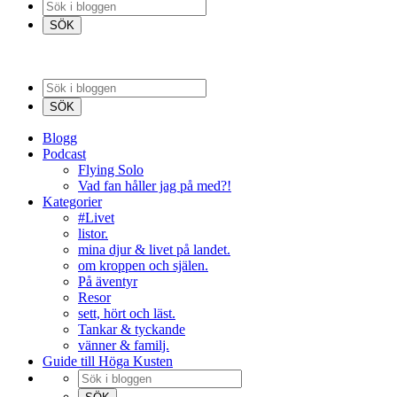
Blogg
Podcast
Flying Solo
Vad fan håller jag på med?!
Kategorier
#Livet
listor.
mina djur & livet på landet.
om kroppen och själen.
På äventyr
Resor
sett, hört och läst.
Tankar & tyckande
vänner & familj.
Guide till Höga Kusten