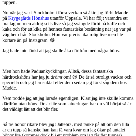
tuppen.
Nu när jag var i Stockholm i förra veckan så åkte jag förbi Madde
på
Krygegårds Hönshus
utanför Uppsala. Vi har följt varandra ett
bra tag nu men aldrig setts live så jag svängde förbi på kaffe och
kaka och för att kika på hennes fantastiska besättning när jag var på
väg hem från Stockholm. Hon var precis lika rolig live men lite
kortare än på Instagram. 😅
Jag hade inte tänkt att jag skulle åka därifrån med några höns.
Men hon hade Paduankycklingar. Alltså, dessa fantastiska
hårdrockshöns har jag ju
drömt
om! 😍 De är så otroligt vackra och
speciella och jag har suktat efter dem sedan jag först såg dem hos
Madde.
Vem trodde jag att jag lurade egentligen. Klart jag inte skulle komma
därifrån utan höns. De är lite som tatueringar, har du väl börjat så är
det väldigt lätt att det blir fler.
Så tre hönor rikare blev jag! Jättebra, med tanke på att om den lilla
är en tupp så kanske han kan få vara kvar om jag ökar på antalet
hönor lite (kommer dock bli ett problem om jag får fler tuppar).