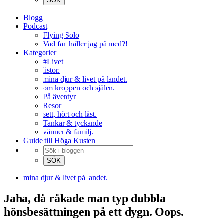
Blogg
Podcast
Flying Solo
Vad fan håller jag på med?!
Kategorier
#Livet
listor.
mina djur & livet på landet.
om kroppen och själen.
På äventyr
Resor
sett, hört och läst.
Tankar & tyckande
vänner & familj.
Guide till Höga Kusten
mina djur & livet på landet.
Jaha, då råkade man typ dubbla
hönsbesättningen på ett dygn. Oops.