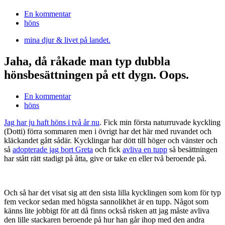
En kommentar
höns
mina djur & livet på landet.
Jaha, då råkade man typ dubbla
hönsbesättningen på ett dygn. Oops.
En kommentar
höns
Jag har ju haft höns i två år nu
. Fick min första naturruvade kyckling
(Dotti) förra sommaren men i övrigt har det här med ruvandet och
kläckandet gått sådär. Kycklingar har dött till höger och vänster och
så
adopterade jag bort Greta
och fick
avliva en tupp
så besättningen
har stått rätt stadigt på åtta, give or take en eller två beroende på.
Och så har det visat sig att den sista lilla kycklingen som kom för typ
fem veckor sedan med högsta sannolikhet är en tupp. Något som
känns lite jobbigt för att då finns också risken att jag måste avliva
den lille stackaren beroende på hur han går ihop med den andra