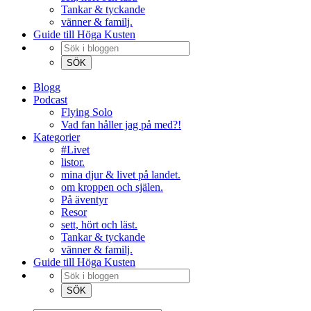
Tankar & tyckande
vänner & familj.
Guide till Höga Kusten
Blogg
Podcast
Flying Solo
Vad fan håller jag på med?!
Kategorier
#Livet
listor.
mina djur & livet på landet.
om kroppen och själen.
På äventyr
Resor
sett, hört och läst.
Tankar & tyckande
vänner & familj.
Guide till Höga Kusten