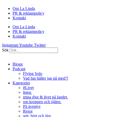
Hoppa
Om La Linda
till
PR & reklampolicy
innehåll
Kontakt
Om La Linda
PR & reklampolicy
Kontakt
Instagram
Youtube
Twitter
Sök
Blogg
Podcast
Flying Solo
Vad fan håller jag på med?!
Kategorier
#Livet
listor.
mina djur & livet på landet.
om kroppen och själen.
På äventyr
Resor
sett, hört och läst.