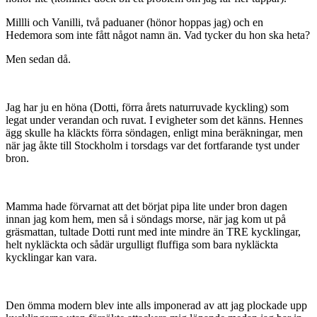
Millli och Vanilli, två paduaner (hönor hoppas jag) och en
Hedemora som inte fått något namn än. Vad tycker du hon ska heta?
Men sedan då.
Jag har ju en höna (Dotti, förra årets naturruvade kyckling) som
legat under verandan och ruvat. I evigheter som det känns. Hennes
ägg skulle ha kläckts förra söndagen, enligt mina beräkningar, men
när jag åkte till Stockholm i torsdags var det fortfarande tyst under
bron.
Mamma hade förvarnat att det börjat pipa lite under bron dagen
innan jag kom hem, men så i söndags morse, när jag kom ut på
gräsmattan, tultade Dotti runt med inte mindre än TRE kycklingar,
helt nykläckta och sådär urgulligt fluffiga som bara nykläckta
kycklingar kan vara.
Den ömma modern blev inte alls imponerad av att jag plockade upp