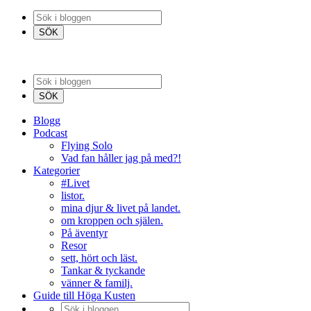
Blogg
Podcast
Flying Solo
Vad fan håller jag på med?!
Kategorier
#Livet
listor.
mina djur & livet på landet.
om kroppen och själen.
På äventyr
Resor
sett, hört och läst.
Tankar & tyckande
vänner & familj.
Guide till Höga Kusten