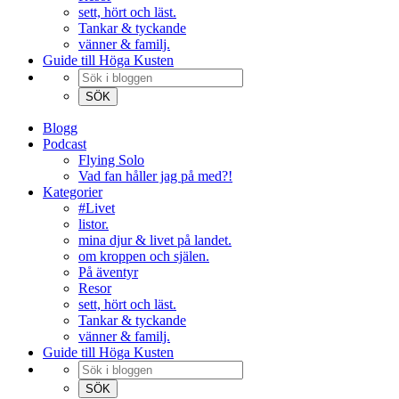
sett, hört och läst.
Tankar & tyckande
vänner & familj.
Guide till Höga Kusten
Blogg
Podcast
Flying Solo
Vad fan håller jag på med?!
Kategorier
#Livet
listor.
mina djur & livet på landet.
om kroppen och själen.
På äventyr
Resor
sett, hört och läst.
Tankar & tyckande
vänner & familj.
Guide till Höga Kusten