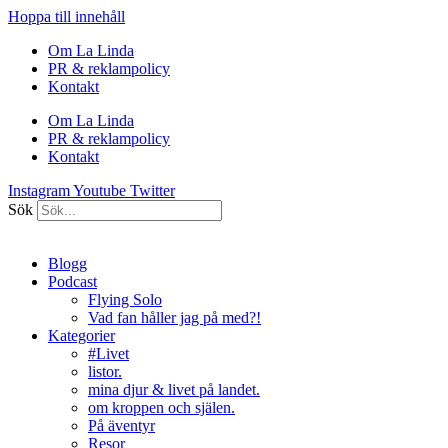
Hoppa till innehåll
Om La Linda
PR & reklampolicy
Kontakt
Om La Linda
PR & reklampolicy
Kontakt
Instagram
Youtube
Twitter
Sök
Blogg
Podcast
Flying Solo
Vad fan håller jag på med?!
Kategorier
#Livet
listor.
mina djur & livet på landet.
om kroppen och själen.
På äventyr
Resor