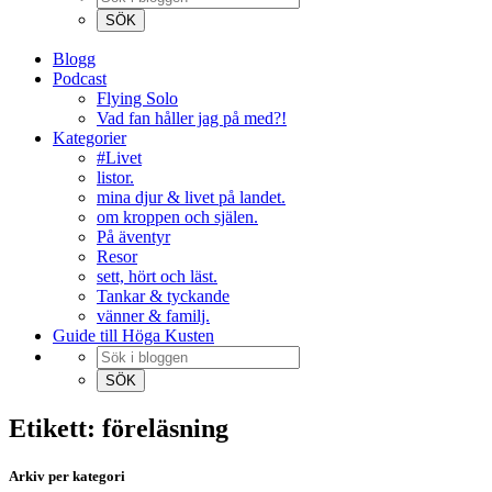
Blogg
Podcast
Flying Solo
Vad fan håller jag på med?!
Kategorier
#Livet
listor.
mina djur & livet på landet.
om kroppen och själen.
På äventyr
Resor
sett, hört och läst.
Tankar & tyckande
vänner & familj.
Guide till Höga Kusten
Etikett: föreläsning
Arkiv per kategori