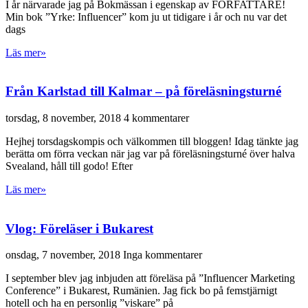
I år närvarade jag på Bokmässan i egenskap av FÖRFATTARE!
Min bok ”Yrke: Influencer” kom ju ut tidigare i år och nu var det
dags
Läs mer»
Från Karlstad till Kalmar – på föreläsningsturné
torsdag, 8 november, 2018
4 kommentarer
Hejhej torsdagskompis och välkommen till bloggen! Idag tänkte jag
berätta om förra veckan när jag var på föreläsningsturné över halva
Svealand, håll till godo! Efter
Läs mer»
Vlog: Föreläser i Bukarest
onsdag, 7 november, 2018
Inga kommentarer
I september blev jag inbjuden att föreläsa på ”Influencer Marketing
Conference” i Bukarest, Rumänien. Jag fick bo på femstjärnigt
hotell och ha en personlig ”viskare” på