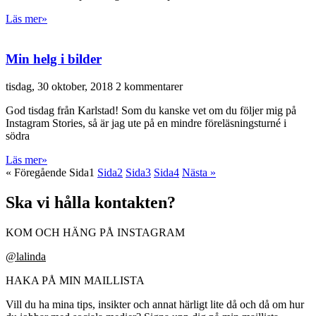
Läs mer»
Min helg i bilder
tisdag, 30 oktober, 2018
2 kommentarer
God tisdag från Karlstad! Som du kanske vet om du följer mig på
Instagram Stories, så är jag ute på en mindre föreläsningsturné i
södra
Läs mer»
« Föregående
Sida
1
Sida
2
Sida
3
Sida
4
Nästa »
Ska vi hålla kontakten?
KOM OCH HÄNG PÅ INSTAGRAM
@lalinda
HAKA PÅ MIN MAILLISTA
Vill du ha mina tips, insikter och annat härligt lite då och då om hur