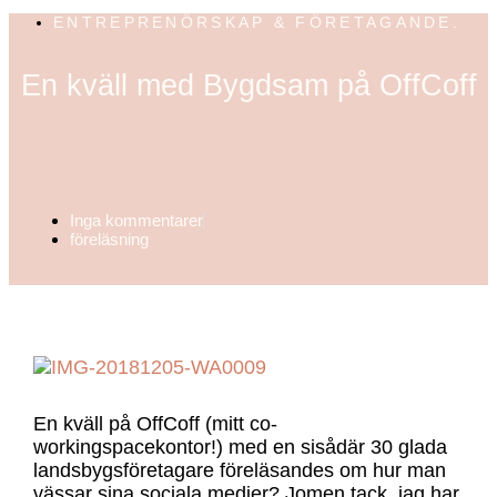
ENTREPRENÖRSKAP & FÖRETAGANDE.
En kväll med Bygdsam på OffCoff
Inga kommentarer
föreläsning
En kväll på OffCoff (mitt co-
workingspacekontor!) med en sisådär 30 glada
landsbygsföretagare föreläsandes om hur man
vässar sina sociala medier? Jomen tack, jag har