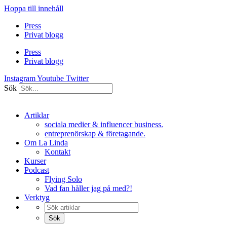
Hoppa till innehåll
Press
Privat blogg
Press
Privat blogg
Instagram
Youtube
Twitter
Sök
Artiklar
sociala medier & influencer business.
entreprenörskap & företagande.
Om La Linda
Kontakt
Kurser
Podcast
Flying Solo
Vad fan håller jag på med?!
Verktyg