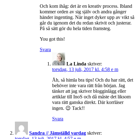
Och kom ihåg: det är en kreativ process. Ibland
kommer orden av sig själv och andra gånger
händer ingenting. När inget dyker upp av vikt så
går du igenom det du redan skrivit och justerar.
På så sätt gör du hela tiden framsteg.
You got this!
Svara
La Linda
skriver:
torsdag, 13 juli, 2017 kl. 4:58 e m
Åh, så himla bra tips! Och du har rätt, det
behöver inte vara rätt från början. Jag
tänker att jag skriver blogginlägg eller
artiklar till InoS och då måste det liksom
vara rätt ganska direkt. Där korrläser
ingen. 😉 Tack!!
Svara
Sandra // Jämställd vardag
skriver:
torsdag, 13 juli, 2017 kl. 4:57 e m