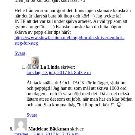
Men ja! Så kul och självklart läsa! <3
Hehe från en som har gjort det: finns ingen skönare känsla än
när det är klart så bara bit ihop och kör! =) Jag tyckte iaf
INTE att det var kul under själva arbetet. Är väl typ som att
gymma ungefär… =) Kanske kanske kan du hitta någon
skärva av pepp eller tips här?:
https://www.slowfashion.nu/blogg/hur-du-skriver-en-bok-
steg-for-steg
Svara
La Linda
skriver:
torsdag, 13 juli, 2017 kl. 8:43 e m
Åh tack snälla du! Och TACK för inlägget, sjukt bra
och peppigt!! Jag har nu som mål att skriva 1000 ord
om dagen – och få vara nöjd med det. Då är det också
lättare att se det som ett jobb, när man har en klar början
och slut. Ska komma ihåg ”bit ihop och kör!!”. 😉
Svara
Madelene Bäckman
skriver:
torsdag, 13 juli, 2017 kl. 7:32 e m