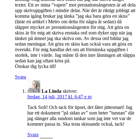
texter. Ett av mina ”vapen” mot prestationsångesten är att dela
upp skrivuppgiften i mindre delar. När det är riktigt jobbigt att
komma igång brukar jag tänka ”jag ska bara göra en skiss”
(läste en artikel i Metro om detta för några år sedan) då
släpper mycket av prestationsångesten för mig. Att göra en
skiss är för mig att skriva enstaka ord som dyker upp när jag
tänker på ämnet jag ska skriva om. Av dessa ord bildar jag
sedan meningar. Att göra en skiss kan också vara att göra en
översikt. För mig handlar det om att förminska uppgiften i
storlek, inte i värde. Jag måste få den inre låsningen att släppa
sedan kan jag oftast köra på.
Önskar dig lycka till!
Svara
La Linda
skriver:
fredag, 14 juli, 2017 kl. 6:47 e m
Tack Sofi! Och tack för tipset, det låter jättesmart! Jag
har ett dokument ”på sidan av” som heter ”tunnan” där
jag slänger alla random tankar som jag inte vet var de
kommer passa in. Ska testa skissande också, tack!
Svara