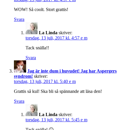
WOW! Så coolt. Stort grattis!
Svara
La Linda
skriver:
torsdag, 13 juli, 2017 kl. 4:57 e m
Tack snälla!!
Svara
Jag är inte dum i huvudet! Jag har Aspergers
syndrom!
skriver:
torsdag, 13 juli, 2017 kl. 5:40 e m
Grattis så kul! Ska bli så spännande att läsa den!
Svara
La Linda
skriver:
torsdag, 13 juli, 2017 kl. 5:45 e m
Tack snälla! 🙂