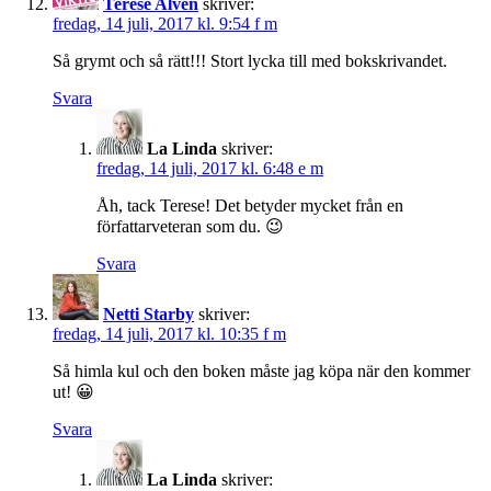
Terese Alvén
skriver:
fredag, 14 juli, 2017 kl. 9:54 f m
Så grymt och så rätt!!! Stort lycka till med bokskrivandet.
Svara
La Linda
skriver:
fredag, 14 juli, 2017 kl. 6:48 e m
Åh, tack Terese! Det betyder mycket från en
författarveteran som du. 😉
Svara
Netti Starby
skriver:
fredag, 14 juli, 2017 kl. 10:35 f m
Så himla kul och den boken måste jag köpa när den kommer
ut! 😀
Svara
La Linda
skriver: