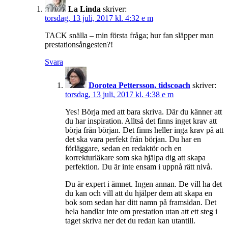
La Linda
skriver:
torsdag, 13 juli, 2017 kl. 4:32 e m
TACK snälla – min första fråga; hur fan släpper man
prestationsångesten?!
Svara
Dorotea Pettersson, tidscoach
skriver:
torsdag, 13 juli, 2017 kl. 4:38 e m
Yes! Börja med att bara skriva. Där du känner att
du har inspiration. Alltså det finns inget krav att
börja från början. Det finns heller inga krav på att
det ska vara perfekt från början. Du har en
förläggare, sedan en redaktör och en
korrekturläkare som ska hjälpa dig att skapa
perfektion. Du är inte ensam i uppnå rätt nivå.
Du är expert i ämnet. Ingen annan. De vill ha det
du kan och vill att du hjälper dem att skapa en
bok som sedan har ditt namn på framsidan. Det
hela handlar inte om prestation utan att ett steg i
taget skriva ner det du redan kan utantill.