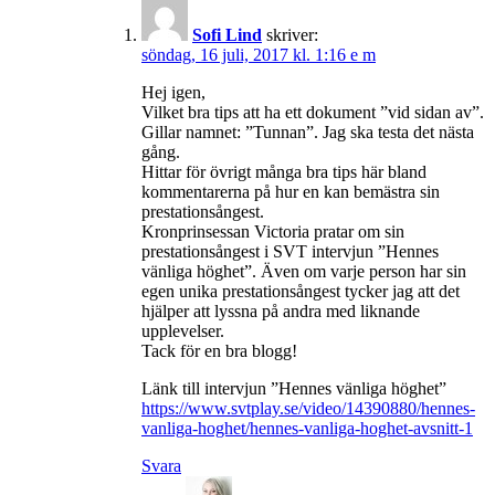
Sofi Lind
skriver:
söndag, 16 juli, 2017 kl. 1:16 e m
Hej igen,
Vilket bra tips att ha ett dokument ”vid sidan av”.
Gillar namnet: ”Tunnan”. Jag ska testa det nästa
gång.
Hittar för övrigt många bra tips här bland
kommentarerna på hur en kan bemästra sin
prestationsångest.
Kronprinsessan Victoria pratar om sin
prestationsångest i SVT intervjun ”Hennes
vänliga höghet”. Även om varje person har sin
egen unika prestationsångest tycker jag att det
hjälper att lyssna på andra med liknande
upplevelser.
Tack för en bra blogg!
Länk till intervjun ”Hennes vänliga höghet”
https://www.svtplay.se/video/14390880/hennes-
vanliga-hoghet/hennes-vanliga-hoghet-avsnitt-1
Svara