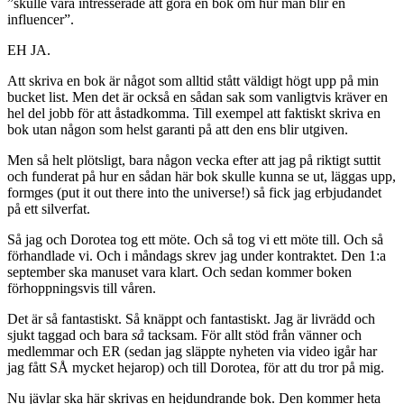
”skulle vara intresserade att göra en bok om hur man blir en
influencer”.
EH JA.
Att skriva en bok är något som alltid stått väldigt högt upp på min
bucket list. Men det är också en sådan sak som vanligtvis kräver en
hel del jobb för att åstadkomma. Till exempel att faktiskt skriva en
bok utan någon som helst garanti på att den ens blir utgiven.
Men så helt plötsligt, bara någon vecka efter att jag på riktigt suttit
och funderat på hur en sådan här bok skulle kunna se ut, läggas upp,
formges (put it out there into the universe!) så fick jag erbjudandet
på ett silverfat.
Så jag och Dorotea tog ett möte. Och så tog vi ett möte till. Och så
förhandlade vi. Och i måndags skrev jag under kontraktet. Den 1:a
september ska manuset vara klart. Och sedan kommer boken
förhoppningsvis till våren.
Det är så fantastiskt. Så knäppt och fantastiskt. Jag är livrädd och
sjukt taggad och bara
så
tacksam. För allt stöd från vänner och
medlemmar och ER (sedan jag släppte nyheten via video igår har
jag fått SÅ mycket hejarop) och till Dorotea, för att du tror på mig.
Nu jävlar ska här skrivas en hejdundrande bok. Den kommer heta