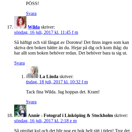
PÖSS!
Svara
Wilda
skriver:
söndag, 16 juli, 2017 kl. 11:45 f m
Så häftigt och väl fångat av Dorotea! Det finns ingen som kan
skriva den boken bättre än du. Hejar på dig och kom ihåg: du
har allt som boken behöver redan. Det behöver bara ta sig ut.
Svara
La Linda
skriver:
tisdag, 18 juli, 2017 kl. 10:32 f m
Tack fina Wilda. Jag hoppas det. Kram!
Svara
Annie - Fotograf i Linköping & Stockholm
skriver:
söndag, 16 juli, 2017 kl. 2:18 e m
Så otroligt kul och det blir nog en bok helt rätt i tiden! Tror det