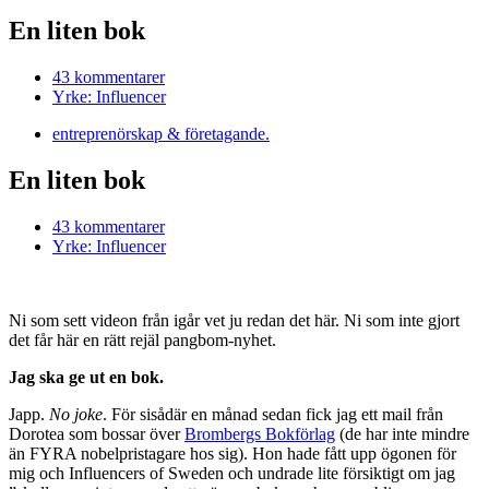
En liten bok
43 kommentarer
Yrke: Influencer
entreprenörskap & företagande.
En liten bok
43 kommentarer
Yrke: Influencer
Ni som sett videon från igår vet ju redan det här. Ni som inte gjort
det får här en rätt rejäl pangbom-nyhet.
Jag ska ge ut en bok.
Japp.
No joke
. För sisådär en månad sedan fick jag ett mail från
Dorotea som bossar över
Brombergs Bokförlag
(de har inte mindre
än FYRA nobelpristagare hos sig). Hon hade fått upp ögonen för
mig och Influencers of Sweden och undrade lite försiktigt om jag