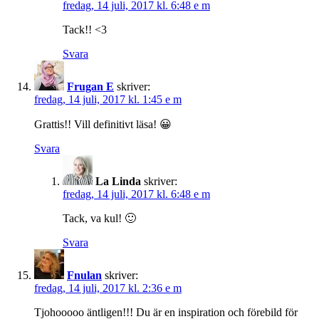
fredag, 14 juli, 2017 kl. 6:48 e m
Tack!! <3
Svara
Frugan E
skriver:
fredag, 14 juli, 2017 kl. 1:45 e m
Grattis!! Vill definitivt läsa! 😀
Svara
La Linda
skriver:
fredag, 14 juli, 2017 kl. 6:48 e m
Tack, va kul! 🙂
Svara
Fnulan
skriver:
fredag, 14 juli, 2017 kl. 2:36 e m
Tjohooooo äntligen!!! Du är en inspiration och förebild för