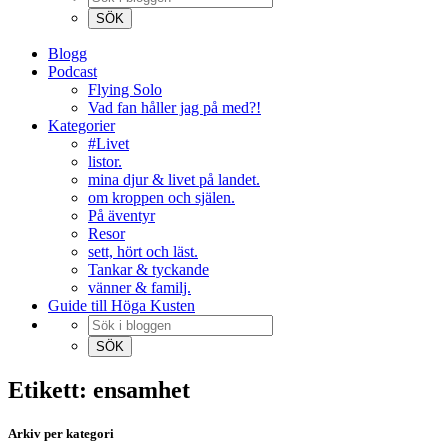
Blogg
Podcast
Flying Solo
Vad fan håller jag på med?!
Kategorier
#Livet
listor.
mina djur & livet på landet.
om kroppen och själen.
På äventyr
Resor
sett, hört och läst.
Tankar & tyckande
vänner & familj.
Guide till Höga Kusten
Etikett: ensamhet
Arkiv per kategori