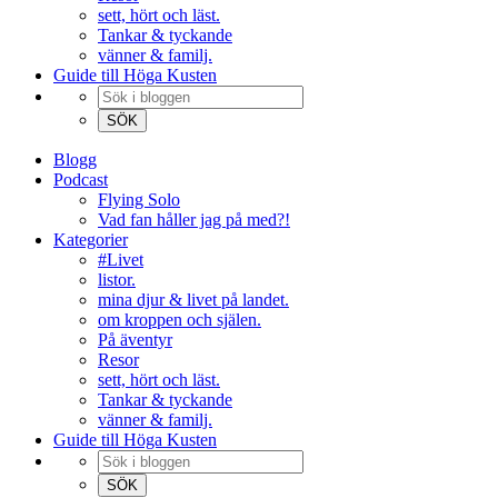
sett, hört och läst.
Tankar & tyckande
vänner & familj.
Guide till Höga Kusten
Blogg
Podcast
Flying Solo
Vad fan håller jag på med?!
Kategorier
#Livet
listor.
mina djur & livet på landet.
om kroppen och själen.
På äventyr
Resor
sett, hört och läst.
Tankar & tyckande
vänner & familj.
Guide till Höga Kusten