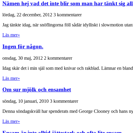
Nämen hej vad det inte blir som man har tänkt sig all
lördag, 22 december, 2012
3 kommentarer
Jag tänkte idag, när snöflingorna föll sådär idylliskt i slowmotion uta
Läs mer»
Ingen för någon.
onsdag, 30 maj, 2012
2 kommentarer
Idag skär det i min själ som med knivar och rakblad. Lämnar en bland
Läs mer»
Om sur mjölk och ensamhet
söndag, 10 januari, 2010
3 kommentarer
Denna söndagskväll har spenderats med George Clooney och hans nya 
Läs mer»
Ensam är inte alltid jättestark och ofta lite ensam