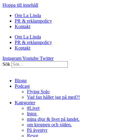
Hoppa till innehåll
Om La Linda
PR & reklampolicy
Kontakt
Om La Linda
PR & reklampolicy
Kontakt
Instagram
Youtube
Twitter
Sök
Blogg
Podcast
Flying Solo
Vad fan håller jag på med?!
Kategorier
#Livet
listor.
mina djur & livet på landet.
om kroppen och själen.
På äventyr
Resor