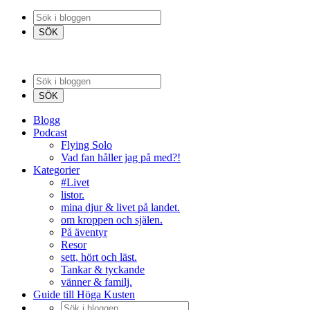
Blogg
Podcast
Flying Solo
Vad fan håller jag på med?!
Kategorier
#Livet
listor.
mina djur & livet på landet.
om kroppen och själen.
På äventyr
Resor
sett, hört och läst.
Tankar & tyckande
vänner & familj.
Guide till Höga Kusten