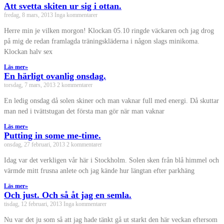
Att svetta skiten ur sig i ottan.
fredag, 8 mars, 2013
Inga kommentarer
Herre min je vilken morgon! Klockan 05.10 ringde väckaren och jag drog
på mig de redan framlagda träningskläderna i någon slags minikoma.
Klockan halv sex
Läs mer»
En härligt ovanlig onsdag.
torsdag, 7 mars, 2013
2 kommentarer
En ledig onsdag då solen skiner och man vaknar full med energi. Då skuttar
man ned i tvättstugan det första man gör när man vaknar
Läs mer»
Putting in some me-time.
onsdag, 27 februari, 2013
2 kommentarer
Idag var det verkligen vår här i Stockholm. Solen sken från blå himmel och
värmde mitt frusna anlete och jag kände hur längtan efter parkhäng
Läs mer»
Och just. Och så åt jag en semla.
tisdag, 12 februari, 2013
Inga kommentarer
Nu var det ju som så att jag hade tänkt gå ut starkt den här veckan eftersom