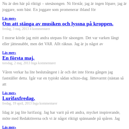
Nu är den här på riktigt – utesäsongen. Ni förstår, jag är ingen löpare, jag är
joggare, som bäst. En joggare som promenerar ibland för
Läs mer»
Om att stänga av musiken och lyssna på kroppen.
fredag, 3 maj, 2013
4 kommentarer
I morse körde jag mitt andra utepass för säsongen. Det var varken långt
eller jättesnabbt, men det VAR. Allt räknas. Jag är ju något av
Läs mer»
En första maj.
torsdag, 2 maj, 2013
Inga kommentarer
Våren verkar ha lite beslutsångest i år och det inte första gången jag
fastställer detta. Igår var en typiskt sådan schizo-dag. Jättevarmt (nästan så
att
Läs mer»
Lurifaxfredag.
fredag, 19 april, 2013
Inga kommentarer
Idag är jag lite lurifaxig. Jag har varit på ett andra, mycket inspirerande,
möte med Redaktörerna och vi är något riktigt spännande på spåren. Jag
Läs mer»