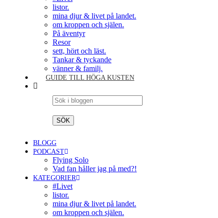
listor.
mina djur & livet på landet.
om kroppen och själen.
På äventyr
Resor
sett, hört och läst.
Tankar & tyckande
vänner & familj.
GUIDE TILL HÖGA KUSTEN
BLOGG
PODCAST
Flying Solo
Vad fan håller jag på med?!
KATEGORIER
#Livet
listor.
mina djur & livet på landet.
om kroppen och själen.