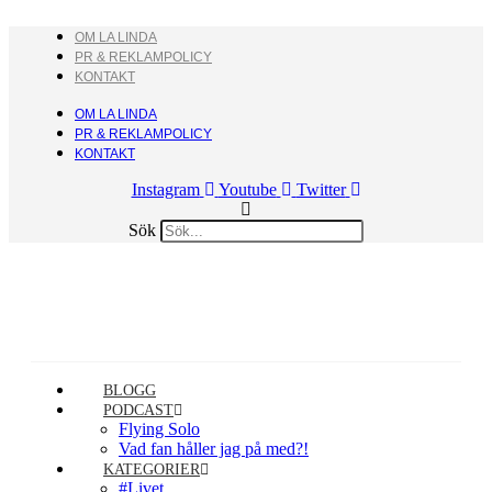
Hoppa
till
OM LA LINDA
innehåll
PR & REKLAMPOLICY
KONTAKT
OM LA LINDA
PR & REKLAMPOLICY
KONTAKT
Instagram
Youtube
Twitter
Sök
BLOGG
PODCAST
Flying Solo
Vad fan håller jag på med?!
KATEGORIER
#Livet