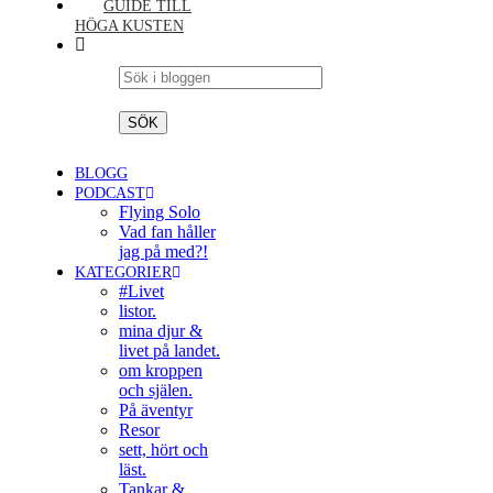
GUIDE TILL
HÖGA KUSTEN
BLOGG
PODCAST
Flying Solo
Vad fan håller
jag på med?!
KATEGORIER
#Livet
listor.
mina djur &
livet på landet.
om kroppen
och själen.
På äventyr
Resor
sett, hört och
läst.
Tankar &