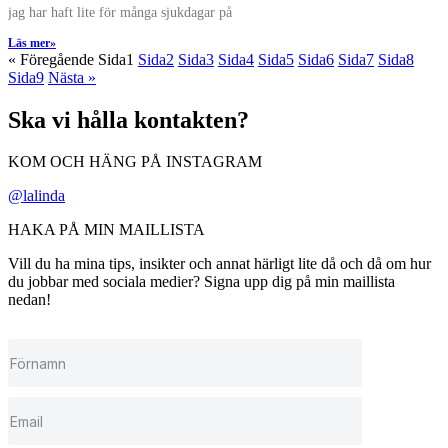
jag har haft lite för många sjukdagar på
Läs mer»
« Föregående
Sida
1
Sida
2
Sida
3
Sida
4
Sida
5
Sida
6
Sida
7
Sida
8
Sida
9
Nästa »
Ska vi hålla kontakten?
KOM OCH HÄNG PÅ INSTAGRAM
@lalinda
HAKA PÅ MIN MAILLISTA
Vill du ha mina tips, insikter och annat härligt lite då och då om hur
du jobbar med sociala medier? Signa upp dig på min maillista
nedan!