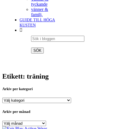
tyckande
vänner &
familj.
GUIDE TILL HÖGA
KUSTEN
Etikett: träning
Arkiv per kategori
Arkiv
per
kategori
Arkiv per månad
Arkiv
per