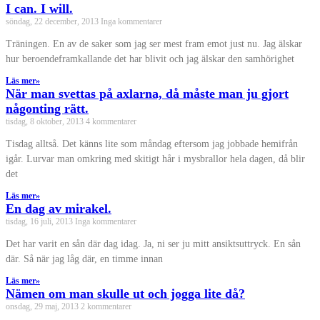
I can. I will.
söndag, 22 december, 2013
Inga kommentarer
Träningen. En av de saker som jag ser mest fram emot just nu. Jag älskar
hur beroendeframkallande det har blivit och jag älskar den samhörighet
Läs mer»
När man svettas på axlarna, då måste man ju gjort
någonting rätt.
tisdag, 8 oktober, 2013
4 kommentarer
Tisdag alltså. Det känns lite som måndag eftersom jag jobbade hemifrån
igår. Lurvar man omkring med skitigt hår i mysbrallor hela dagen, då blir
det
Läs mer»
En dag av mirakel.
tisdag, 16 juli, 2013
Inga kommentarer
Det har varit en sån där dag idag. Ja, ni ser ju mitt ansiktsuttryck. En sån
där. Så när jag låg där, en timme innan
Läs mer»
Nämen om man skulle ut och jogga lite då?
onsdag, 29 maj, 2013
2 kommentarer