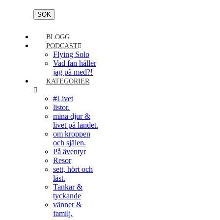
BLOGG
PODCAST
Flying Solo
Vad fan håller
jag på med?!
KATEGORIER
#Livet
listor.
mina djur &
livet på landet.
om kroppen
och själen.
På äventyr
Resor
sett, hört och
läst.
Tankar &
tyckande
vänner &
familj.